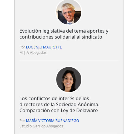
Evolución legislativa del tema aportes y
contribuciones solidarial al sindicato
Por
EUGENIO MAURETTE
M | A Abogados
Los conflictos de interés de los
directores de la Sociedad Anónima.
Comparación con Ley de Delaware
Por
MARÍA VICTORIA BUSNADIEGO
Estudio Garrido Abogados