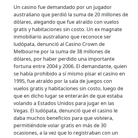
Un casino fue demandado por un jugador
australiano que perdió la suma de 20 millones de
dólares, alegando que fue atraído con vuelos
gratis y habitaciones sin costo. Un ex magnate
inmobiliario australiano que reconoce ser
ludópata, denunció al Casino Crown de
Melbourne por la suma de 38 millones de
dólares, por haber perdido una importante
fortuna entre 2004 y 2006.
El demandante, quien
se había prohibido a sí mismo pisar el casino en
1995, fue atraído por la sala de juegos con
vuelos gratis y habitaciones sin costo, luego de
que en dicho lugar se enterarán de que estaba
volando a Estados Unidos para jugar en las
Vegas. El ludópata, denunció que el casino le
daba muchos beneficios para que volviera,
permitiéndole volar gratis en más de 30
ocasiones, a la vez que lo registraban con un