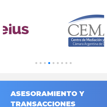
ASESORAMIENTO Y
TRANSACCIONES