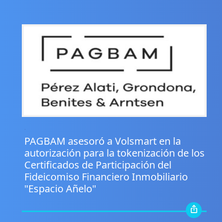
.
PAGBAM asesoró a Volsmart en la
autorización para la tokenización de los
Certificados de Participación del
Fideicomiso Financiero Inmobiliario
"Espacio Añelo"