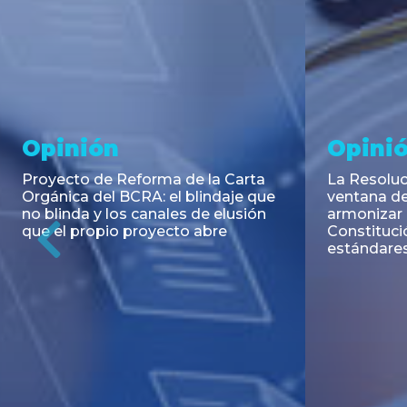
Noticia
Aseso
Trans
RESOLUCIÓN 271/2026 de la
SECRETARIA DE COORDINACIÓN
Emisión de
DE PRODUCCIÓN: Actualización y
Negociable
unificación de las advertencias
Puerto S.A
obligatorias en la publicidad de
Previous
de U$S 98.
juegos y apuestas en...