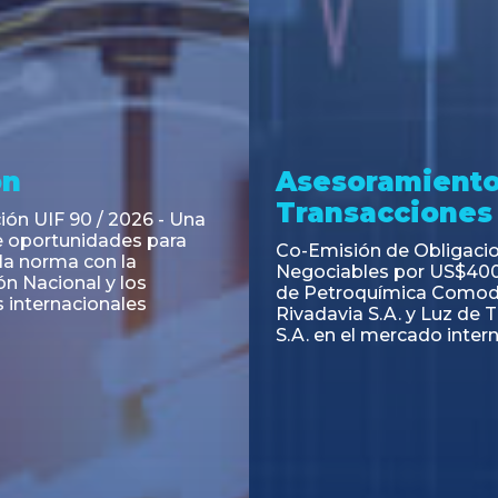
ramiento y
Asesoramiento
acciones
Transacciones
 Obligaciones
PAGBAM asesoró a Volsm
s Clase E de Central
autorización para la tok
. por un Valor Nominal
de los Certificados de Pa
897.303
del Fideicomiso Financie
Inmobiliario "Espacio Añ