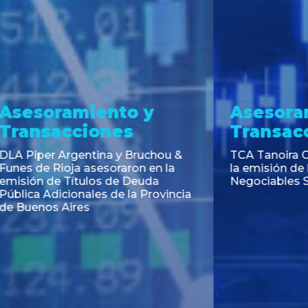
ramiento y
Noticia
acciones
El INAES unifica y digitali
régimen informativo par
ra Cassagne asesoró en
cooperativas y mutuales
 de las Obligaciones
s Serie I de Yacopini Süd