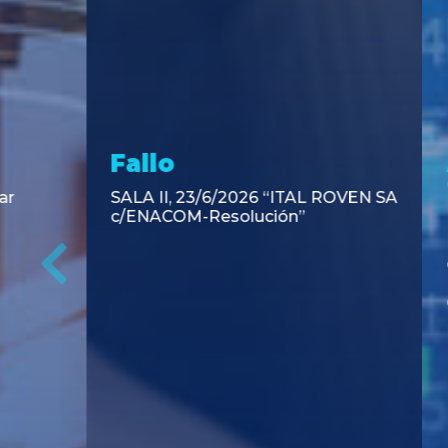
Asesoramiento y
Aseso
Transacciones
Trans
DLA Piper Argentina y Bruchou &
TCA Tanoi
Funes de Rioja asesoraron en la
la emisión
emisión de Títulos de Deuda
Negociable
Previous
Pública Adicionales de la Provincia
de Buenos Aires