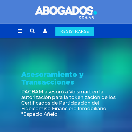
REGISTRARSE
esoramiento y
No
ansacciones
Fin 
lab
BAM asesoró a Volsmart en la
rización para la tokenización de los
ificados de Participación del
eicomiso Financiero Inmobiliario
pacio Añelo"