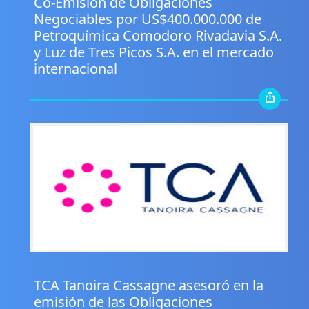
Co-Emisión de Obligaciones
Negociables por US$400.000.000 de
Petroquímica Comodoro Rivadavia S.A.
y Luz de Tres Picos S.A. en el mercado
internacional
.
TCA Tanoira Cassagne asesoró en la
emisión de las Obligaciones