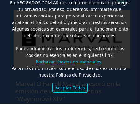
En
ABOGADOS.COM.AR
nos comprometemos en proteger
tu privacidad. Por eso, queremos informarte que
utilizamos cookies para personalizar tu experiencia,
analizar el tráfico del sitio y mejorar nuestros servicios.
Algunas cookies son esenciales para el funcionamiento
del sitio, mientras que otras son opcionales.
Podés administrar tus preferencias, rechazando las
cookies no esenciales en el siguiente link:
Rechazar cookies no esenciales
Para más información sobre el uso de cookies consultar
nuestra Política de Privacidad.
.
Marval O’Farrell Mairal asesoró en la
Aceptar Todas
emisión de valores fiduciarios
“Waynimóvil XIV”
FALLOS