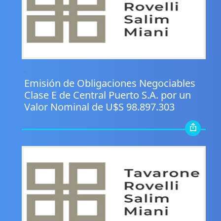
.
Emisión de Obligaciones Negociables
Clase E de Central Puerto S.A. por un
Valor Nominal de U$S 98.897.303