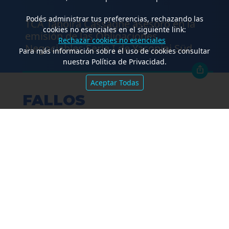
.
Podés administrar tus preferencias, rechazando las
TCA Tanoira Cassagne asesoró en la
cookies no esenciales en el siguiente link:
emisión de las Obligaciones
Rechazar cookies no esenciales
Negociables Serie I de Yacopini Süd
Para más información sobre el uso de cookies consultar
nuestra Política de Privacidad.
Aceptar Todas
FALLOS