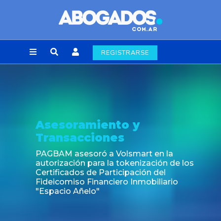
REGISTRARSE
oramiento y
Notic
sacciones
Fin de la
laborale
asesoró a Volsmart en la
ción para la tokenización de los
ados de Participación del
iso Financiero Inmobiliario
o Añelo"