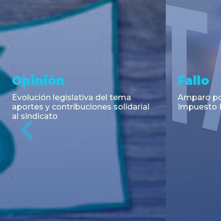
Asesoramiento y
Notici
Transacciones
Cambios en
Argentino: 
Co-Emisión de Obligaciones
para la imp
Negociables por US$400.000.000
coadyuvant
de Petroquímica Comodoro
alimentari
Previous
Rivadavia S.A. y Luz de Tres Picos
de fiscali...
S.A. en el mercado internacional