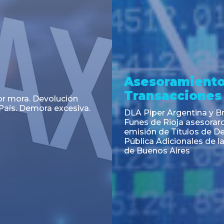
a
Noticia
 el Código Alimentario
CNV: Criterio Interpretat
simplifican trámites
colocaciones primarias
ortación de aditivos,
es e ingredientes
os y unifican autoridad