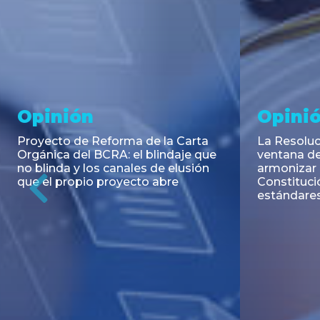
Noticia
Aseso
Trans
RESOLUCIÓN 271/2026 de la
SECRETARIA DE COORDINACIÓN
Emisión de
DE PRODUCCIÓN: Actualización y
Negociable
unificación de las advertencias
Puerto S.A
obligatorias en la publicidad de
Previous
de U$S 98.
juegos y apuestas en...