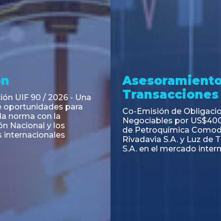
ramiento y
Asesoramiento
acciones
Transacciones
 Obligaciones
PAGBAM asesoró a Volsm
s Clase E de Central
autorización para la tok
. por un Valor Nominal
de los Certificados de Pa
897.303
del Fideicomiso Financie
Inmobiliario "Espacio Añ