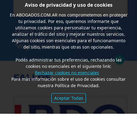
Aviso de privacidad y uso de cookies
En
ABOGADOS.COM.AR
nos comprometemos en proteger
tu privacidad. Por eso, queremos informarte que
.
utilizamos cookies para personalizar tu experiencia,
Marval O’Farrell Mairal asesoró en la
analizar el tráfico del sitio y mejorar nuestros servicios.
emisión de valores fiduciarios
Algunas cookies son esenciales para el funcionamiento
“Waynimóvil XIV”
del sitio, mientras que otras son opcionales.
Podés administrar tus preferencias, rechazando las
cookies no esenciales en el siguiente link:
Rechazar cookies no esenciales
FALLOS
Para más información sobre el uso de cookies consultar
nuestra Política de Privacidad.
Aceptar Todas