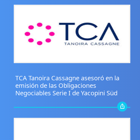
.
TCA Tanoira Cassagne asesoró en la
emisión de las Obligaciones
Negociables Serie I de Yacopini Süd