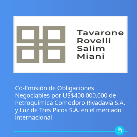
.
Co-Emisión de Obligaciones
Negociables por US$400.000.000 de
Petroquímica Comodoro Rivadavia S.A.
y Luz de Tres Picos S.A. en el mercado
internacional