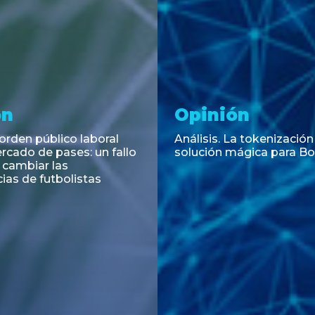
ramiento y
Asesoramiento
acciones
Transacciones
hance asesora la
La Provincia del Neuqué
 de una emisión de
exitosamente sus Títulos
or por US$ 200 millones
con vencimiento en 2034
R
mercado internacional d