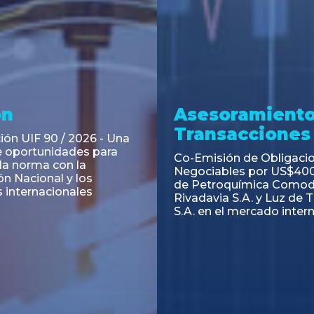
ramiento y
Asesoramiento
acciones
Transacciones
 Obligaciones
PAGBAM asesoró a Volsm
s Clase E de Central
autorización para la tok
. por un Valor Nominal
de los Certificados de Pa
897.303
del Fideicomiso Financie
Inmobiliario "Espacio Añ