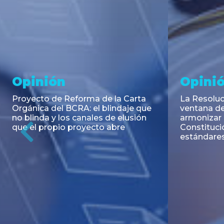
Noticia
Aseso
Trans
RESOLUCIÓN 271/2026 de la
SECRETARIA DE COORDINACIÓN
Emisión de
DE PRODUCCIÓN: Actualización y
Negociable
unificación de las advertencias
Puerto S.A
obligatorias en la publicidad de
Previous
de U$S 98.
juegos y apuestas en...