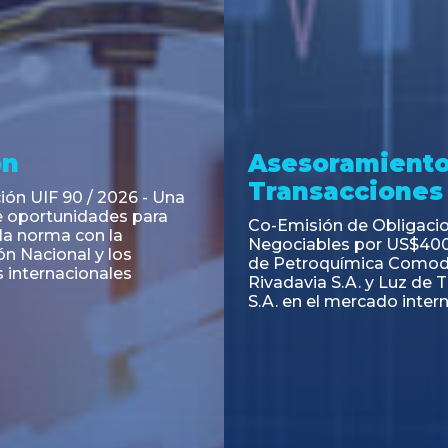
ramiento y
Asesoramiento
acciones
Transacciones
 Obligaciones
PAGBAM asesoró a Volsm
s Clase E de Central
autorización para la tok
. por un Valor Nominal
de los Certificados de Pa
897.303
del Fideicomiso Financie
Inmobiliario "Espacio Añ