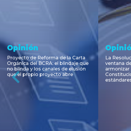
Noticia
Aseso
Trans
RESOLUCIÓN 271/2026 de la
SECRETARIA DE COORDINACIÓN
Emisión de
DE PRODUCCIÓN: Actualización y
Negociable
unificación de las advertencias
Puerto S.A
obligatorias en la publicidad de
Previous
de U$S 98.
juegos y apuestas en...