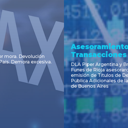
a
Noticia
 el Código Alimentario
CNV: Criterio Interpretat
simplifican trámites
colocaciones primarias
ortación de aditivos,
es e ingredientes
os y unifican autoridad