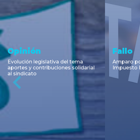
Asesoramiento y
Notici
Transacciones
Cambios en
Argentino: 
Co-Emisión de Obligaciones
para la imp
Negociables por US$400.000.000
coadyuvant
de Petroquímica Comodoro
alimentari
Previous
Rivadavia S.A. y Luz de Tres Picos
de fiscali...
S.A. en el mercado internacional