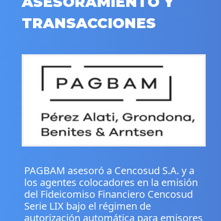
ASESORAMIENTO Y
TRANSACCIONES
.
PAGBAM asesoró a Cencosud S.A. y a
los agentes colocadores en la emisión
del Fideicomiso Financiero Cencosud
Serie LIX bajo el régimen de
autorización automática para emisores