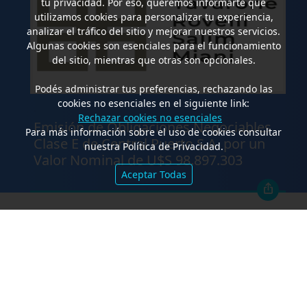
tu privacidad. Por eso, queremos informarte que
utilizamos cookies para personalizar tu experiencia,
analizar el tráfico del sitio y mejorar nuestros servicios.
Algunas cookies son esenciales para el funcionamiento
del sitio, mientras que otras son opcionales.
Podés administrar tus preferencias, rechazando las
cookies no esenciales en el siguiente link:
.
Rechazar cookies no esenciales
Emisión de Obligaciones Negociables
Para más información sobre el uso de cookies consultar
Clase E de Central Puerto S.A. por un
nuestra Política de Privacidad.
Valor Nominal de U$S 98.897.303
Aceptar Todas
FALLOS