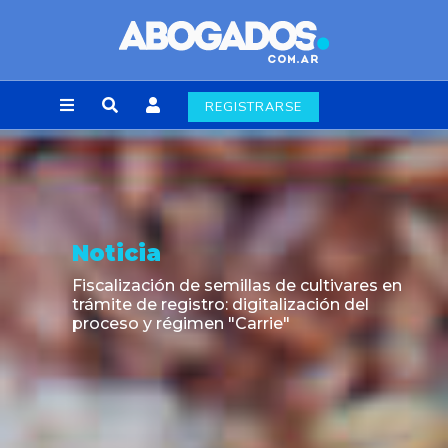
REGISTRARSE
Opinión
Cuando el orden público laboral entra al
mercado de pases: un fallo que puede
cambiar las transferencias de futbolistas