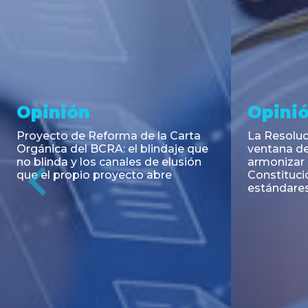
Noticia
Aseso
Trans
RESOLUCIÓN 271/2026 de la
SECRETARIA DE COORDINACIÓN
Emisión de
DE PRODUCCIÓN: Actualización y
Negociable
unificación de las advertencias
Puerto S.A
obligatorias en la publicidad de
Previous
de U$S 98.
juegos y apuestas en...