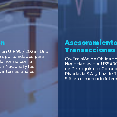
ramiento y
Asesoramiento
acciones
Transacciones
 Obligaciones
PAGBAM asesoró a Volsm
s Clase E de Central
autorización para la tok
. por un Valor Nominal
de los Certificados de Pa
897.303
del Fideicomiso Financie
Inmobiliario "Espacio Añ