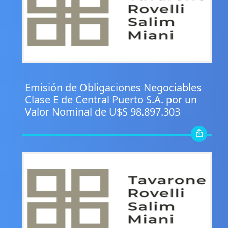
.
Emisión de Obligaciones Negociables
Clase E de Central Puerto S.A. por un
Valor Nominal de U$S 98.897.303