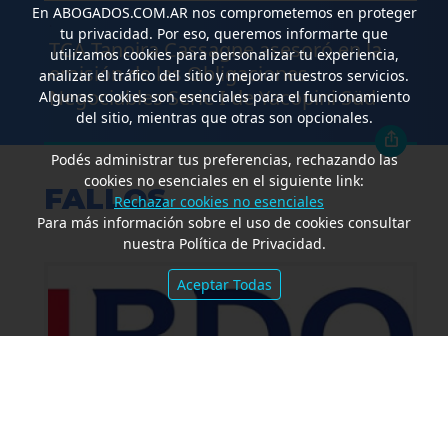
En
ABOGADOS.COM.AR
nos comprometemos en proteger
.
tu privacidad. Por eso, queremos informarte que
TCA Tanoira Cassagne asesoró en la
utilizamos cookies para personalizar tu experiencia,
emisión de las Obligaciones
analizar el tráfico del sitio y mejorar nuestros servicios.
Negociables Serie I de Yacopini Süd
Algunas cookies son esenciales para el funcionamiento
del sitio, mientras que otras son opcionales.
Podés administrar tus preferencias, rechazando las
cookies no esenciales en el siguiente link:
FALLOS
Rechazar cookies no esenciales
Para más información sobre el uso de cookies consultar
nuestra Política de Privacidad.
Aceptar Todas