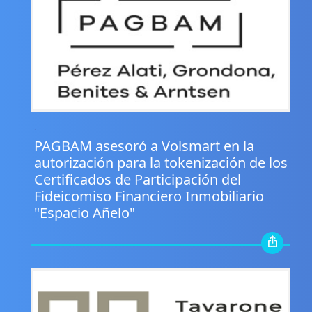
.
PAGBAM asesoró a Volsmart en la
autorización para la tokenización de los
Certificados de Participación del
Fideicomiso Financiero Inmobiliario
"Espacio Añelo"