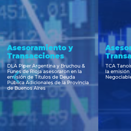
Asesoramiento y
Aseso
Transacciones
Trans
DLA Piper Argentina y Bruchou &
TCA Tanoi
Funes de Rioja asesoraron en la
la emisión
emisión de Títulos de Deuda
Negociable
Previous
Pública Adicionales de la Provincia
de Buenos Aires