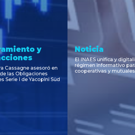
ramiento y
Noticia
acciones
El INAES unifica y digitali
régimen informativo par
ra Cassagne asesoró en
cooperativas y mutuales
 de las Obligaciones
s Serie I de Yacopini Süd