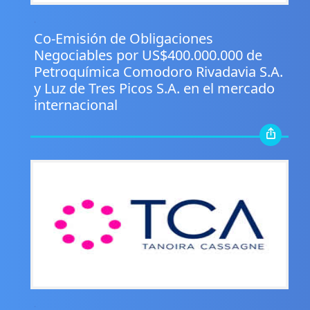
.
Co-Emisión de Obligaciones
Negociables por US$400.000.000 de
Petroquímica Comodoro Rivadavia S.A.
y Luz de Tres Picos S.A. en el mercado
internacional
.