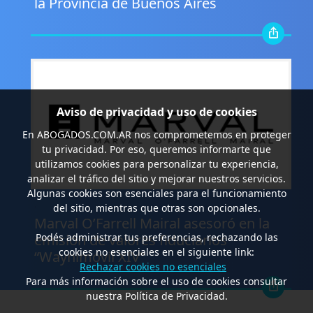
la Provincia de Buenos Aires
Aviso de privacidad y uso de cookies
En
ABOGADOS.COM.AR
nos comprometemos en proteger
tu privacidad. Por eso, queremos informarte que
utilizamos cookies para personalizar tu experiencia,
analizar el tráfico del sitio y mejorar nuestros servicios.
Algunas cookies son esenciales para el funcionamiento
.
del sitio, mientras que otras son opcionales.
Marval O’Farrell Mairal asesoró en la
Podés administrar tus preferencias, rechazando las
emisión de valores fiduciarios
cookies no esenciales en el siguiente link:
“Waynimóvil XIV”
Rechazar cookies no esenciales
Para más información sobre el uso de cookies consultar
nuestra Política de Privacidad.