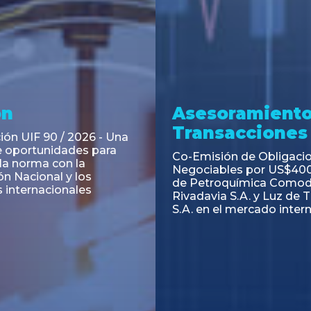
ramiento y
Asesoramiento
acciones
Transacciones
 Obligaciones
PAGBAM asesoró a Volsm
s Clase E de Central
autorización para la tok
. por un Valor Nominal
de los Certificados de Pa
897.303
del Fideicomiso Financie
Inmobiliario "Espacio Añ