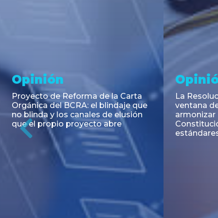
Noticia
Aseso
Trans
RESOLUCIÓN 271/2026 de la
SECRETARIA DE COORDINACIÓN
Emisión de
DE PRODUCCIÓN: Actualización y
Negociable
unificación de las advertencias
Puerto S.A
obligatorias en la publicidad de
Previous
de U$S 98.
juegos y apuestas en...