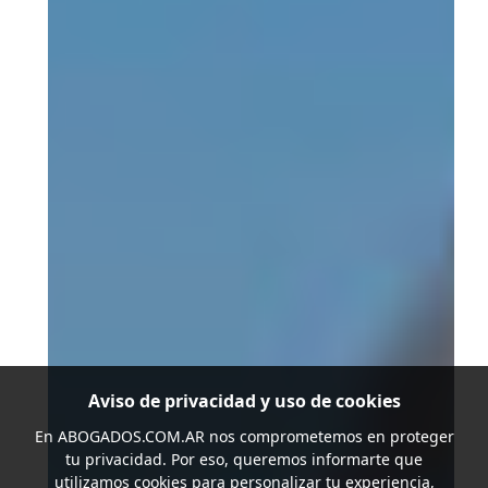
Aviso de privacidad y uso de cookies
En
ABOGADOS.COM.AR
nos comprometemos en proteger
tu privacidad. Por eso, queremos informarte que
utilizamos cookies para personalizar tu experiencia,