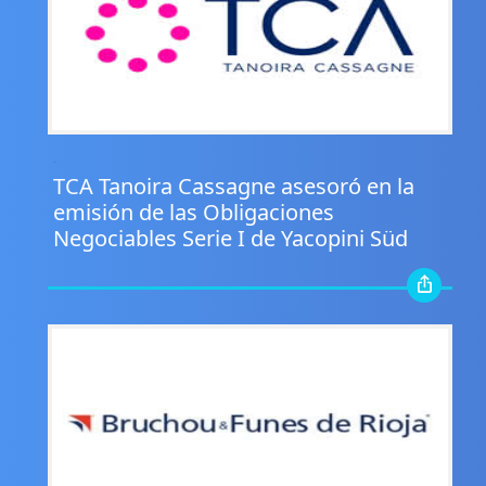
.
TCA Tanoira Cassagne asesoró en la
emisión de las Obligaciones
Negociables Serie I de Yacopini Süd