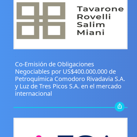
.
Co-Emisión de Obligaciones
Negociables por US$400.000.000 de
Petroquímica Comodoro Rivadavia S.A.
y Luz de Tres Picos S.A. en el mercado
internacional