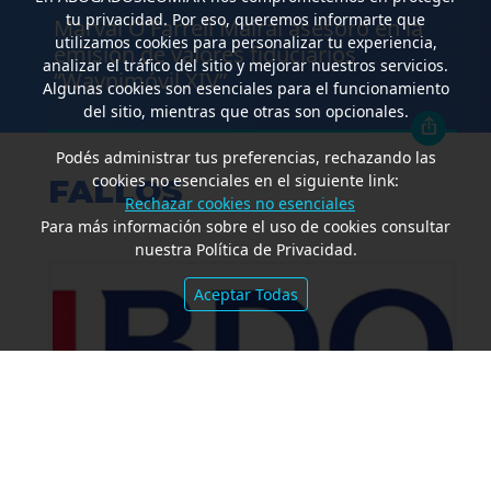
tu privacidad. Por eso, queremos informarte que
Marval O’Farrell Mairal asesoró en la
utilizamos cookies para personalizar tu experiencia,
emisión de valores fiduciarios
analizar el tráfico del sitio y mejorar nuestros servicios.
“Waynimóvil XIV”
Algunas cookies son esenciales para el funcionamiento
del sitio, mientras que otras son opcionales.
Podés administrar tus preferencias, rechazando las
cookies no esenciales en el siguiente link:
FALLOS
Rechazar cookies no esenciales
Para más información sobre el uso de cookies consultar
nuestra Política de Privacidad.
Aceptar Todas