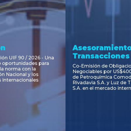
ramiento y
Asesoramiento
acciones
Transacciones
 Obligaciones
PAGBAM asesoró a Volsm
s Clase E de Central
autorización para la tok
. por un Valor Nominal
de los Certificados de Pa
897.303
del Fideicomiso Financie
Inmobiliario "Espacio Añ