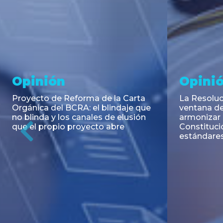
Noticia
Aseso
Trans
RESOLUCIÓN 271/2026 de la
SECRETARIA DE COORDINACIÓN
Emisión de
DE PRODUCCIÓN: Actualización y
Negociable
unificación de las advertencias
Puerto S.A
obligatorias en la publicidad de
Previous
de U$S 98.
juegos y apuestas en...