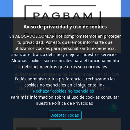
Aviso de privacidad y uso de cookies
En
ABOGADOS.COM.AR
nos comprometemos en proteger
tu privacidad. Por eso, queremos informarte que
utilizamos cookies para personalizar tu experiencia,
analizar el tráfico del sitio y mejorar nuestros servicios.
.
Algunas cookies son esenciales para el funcionamiento
PAGBAM asesoró a Volsmart en la
del sitio, mientras que otras son opcionales.
autorización para la tokenización de los
Podés administrar tus preferencias, rechazando las
Certificados de Participación del
cookies no esenciales en el siguiente link:
Fideicomiso Financiero Inmobiliario
Rechazar cookies no esenciales
"Espacio Añelo"
Para más información sobre el uso de cookies consultar
nuestra Política de Privacidad.
Aceptar Todas