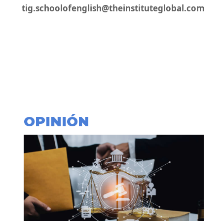
tig.schoolofenglish@theinstituteglobal.com
OPINIÓN