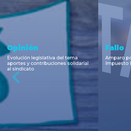
Asesoramiento y
Notici
Transacciones
Cambios en
Argentino: 
Co-Emisión de Obligaciones
para la imp
Negociables por US$400.000.000
coadyuvant
de Petroquímica Comodoro
alimentari
Previous
Rivadavia S.A. y Luz de Tres Picos
de fiscali...
S.A. en el mercado internacional