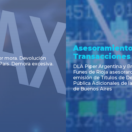
a
Noticia
 el Código Alimentario
CNV: Criterio Interpretat
simplifican trámites
colocaciones primarias
ortación de aditivos,
es e ingredientes
os y unifican autoridad