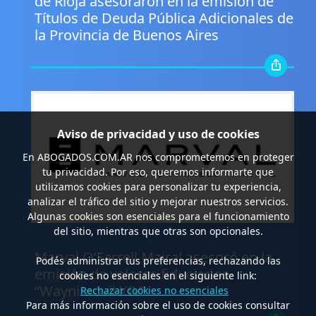
de Rioja asesoraron en la emisión de
Títulos de Deuda Pública Adicionales de
la Provincia de Buenos Aires
Aviso de privacidad y uso de cookies
En
ABOGADOS.COM.AR
nos comprometemos en proteger
tu privacidad. Por eso, queremos informarte que
utilizamos cookies para personalizar tu experiencia,
analizar el tráfico del sitio y mejorar nuestros servicios.
Algunas cookies son esenciales para el funcionamiento
del sitio, mientras que otras son opcionales.
.
Marval O’Farrell Mairal asesoró en la
Podés administrar tus preferencias, rechazando las
emisión de valores fiduciarios
cookies no esenciales en el siguiente link:
“Waynimóvil XIV”
Rechazar cookies no esenciales
Para más información sobre el uso de cookies consultar