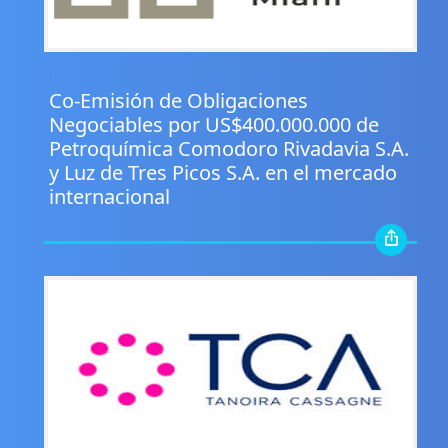
.
Co-Emisión de Obligaciones
Negociables por US$400.000.000 de
Petroquímica Comodoro Rivadavia S.A.
y Luz de Tres Picos S.A. en el mercado
internacional