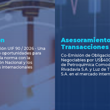
ramiento y
Asesoramiento
acciones
Transacciones
 Obligaciones
PAGBAM asesoró a Volsm
s Clase E de Central
autorización para la tok
. por un Valor Nominal
de los Certificados de Pa
897.303
del Fideicomiso Financie
Inmobiliario "Espacio Añ