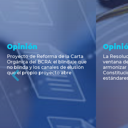
Noticia
Aseso
Trans
RESOLUCIÓN 271/2026 de la
SECRETARIA DE COORDINACIÓN
Emisión de
DE PRODUCCIÓN: Actualización y
Negociable
unificación de las advertencias
Puerto S.A
obligatorias en la publicidad de
Previous
de U$S 98.
juegos y apuestas en...