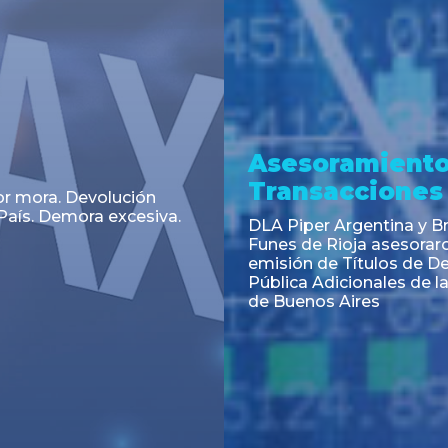
a
Noticia
 el Código Alimentario
CNV: Criterio Interpretat
simplifican trámites
colocaciones primarias
ortación de aditivos,
es e ingredientes
os y unifican autoridad