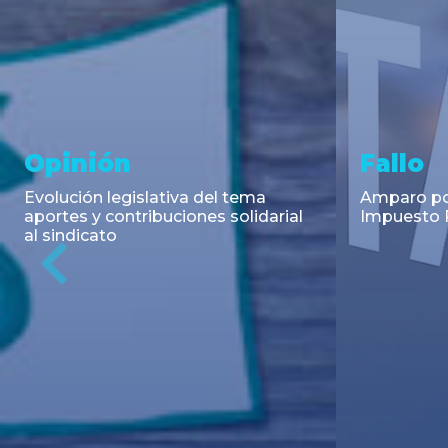
Asesoramiento y
Notici
Transacciones
Cambios en
Argentino: 
Co-Emisión de Obligaciones
para la imp
Negociables por US$400.000.000
coadyuvant
de Petroquímica Comodoro
alimentari
Previous
Rivadavia S.A. y Luz de Tres Picos
de fiscali...
S.A. en el mercado internacional