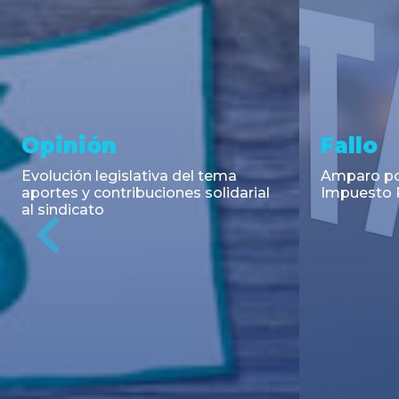
Asesoramiento y
Notici
Transacciones
Cambios en
Argentino: 
Co-Emisión de Obligaciones
para la imp
Negociables por US$400.000.000
coadyuvant
de Petroquímica Comodoro
alimentari
Previous
Rivadavia S.A. y Luz de Tres Picos
de fiscali...
S.A. en el mercado internacional