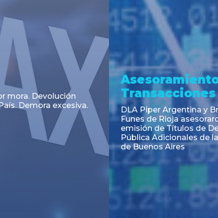
a
Noticia
 el Código Alimentario
CNV: Criterio Interpretat
simplifican trámites
colocaciones primarias
ortación de aditivos,
es e ingredientes
os y unifican autoridad