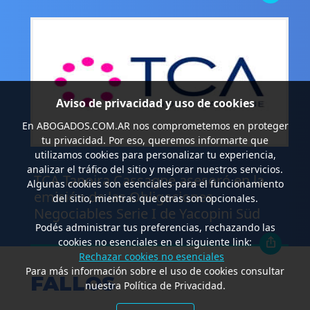
Aviso de privacidad y uso de cookies
En
ABOGADOS.COM.AR
nos comprometemos en proteger
tu privacidad. Por eso, queremos informarte que
utilizamos cookies para personalizar tu experiencia,
.
analizar el tráfico del sitio y mejorar nuestros servicios.
TCA Tanoira Cassagne asesoró en la
Algunas cookies son esenciales para el funcionamiento
emisión de las Obligaciones
del sitio, mientras que otras son opcionales.
Negociables Serie I de Yacopini Süd
Podés administrar tus preferencias, rechazando las
cookies no esenciales en el siguiente link:
Rechazar cookies no esenciales
Para más información sobre el uso de cookies consultar
FALLOS
nuestra Política de Privacidad.