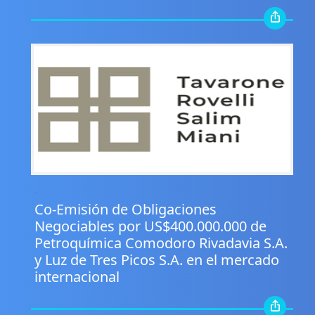
.
Co-Emisión de Obligaciones
Negociables por US$400.000.000 de
Petroquímica Comodoro Rivadavia S.A.
y Luz de Tres Picos S.A. en el mercado
internacional