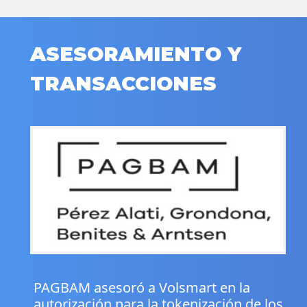
ASESORAMIENTO Y
TRANSACCIONES
.
PAGBAM asesoró a Volsmart en la
autorización para la tokenización de los