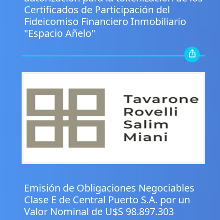
Certificados de Participación del
Fideicomiso Financiero Inmobiliario
"Espacio Añelo"
.
Emisión de Obligaciones Negociables
Clase E de Central Puerto S.A. por un
Valor Nominal de U$S 98.897.303