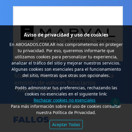
Aviso de privacidad y uso de cookies
En
ABOGADOS.COM.AR
nos comprometemos en proteger
tu privacidad. Por eso, queremos informarte que
utilizamos cookies para personalizar tu experiencia,
analizar el tráfico del sitio y mejorar nuestros servicios.
.
Algunas cookies son esenciales para el funcionamiento
Marval O’Farrell Mairal asesoró en la
del sitio, mientras que otras son opcionales.
emisión de valores fiduciarios
Podés administrar tus preferencias, rechazando las
“Waynimóvil XIV”
cookies no esenciales en el siguiente link:
Rechazar cookies no esenciales
Para más información sobre el uso de cookies consultar
nuestra Política de Privacidad.
FALLOS
Aceptar Todas