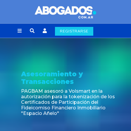
REGISTRARSE
nto y
Noticia
es
Fin de la obligació
laborales en la Ci
 Volsmart en la
la tokenización de los
ticipación del
iero Inmobiliario