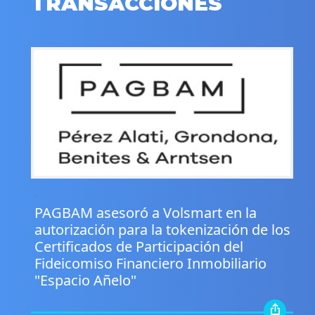
TRANSACCIONES
.
PAGBAM asesoró a Volsmart en la
autorización para la tokenización de los
Certificados de Participación del
Fideicomiso Financiero Inmobiliario
"Espacio Añelo"