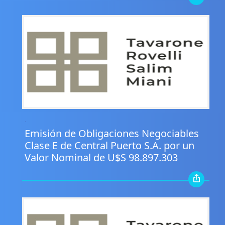
.
Emisión de Obligaciones Negociables
Clase E de Central Puerto S.A. por un
Valor Nominal de U$S 98.897.303