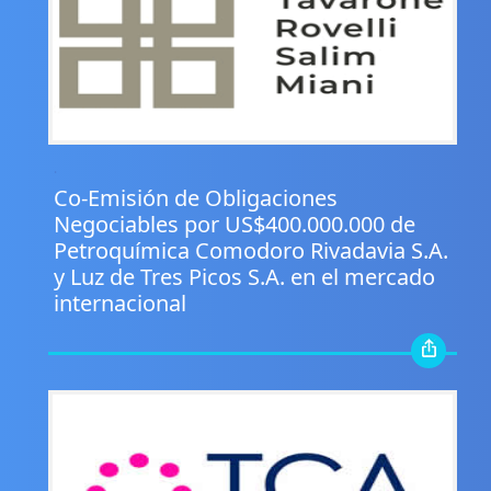
.
Co-Emisión de Obligaciones
Negociables por US$400.000.000 de
Petroquímica Comodoro Rivadavia S.A.
y Luz de Tres Picos S.A. en el mercado
internacional