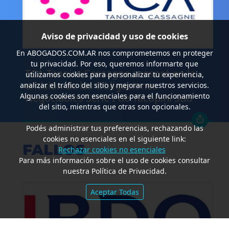
Aviso de privacidad y uso de cookies
En
ABOGADOS.COM.AR
nos comprometemos en proteger
.
tu privacidad. Por eso, queremos informarte que
TCA Tanoira Cassagne asesoró en la
utilizamos cookies para personalizar tu experiencia,
emisión de las Obligaciones
analizar el tráfico del sitio y mejorar nuestros servicios.
Negociables Serie I de Yacopini Süd
Algunas cookies son esenciales para el funcionamiento
del sitio, mientras que otras son opcionales.
Podés administrar tus preferencias, rechazando las
cookies no esenciales en el siguiente link:
FALLOS
Rechazar cookies no esenciales
Para más información sobre el uso de cookies consultar
nuestra Política de Privacidad.
Aceptar Todas