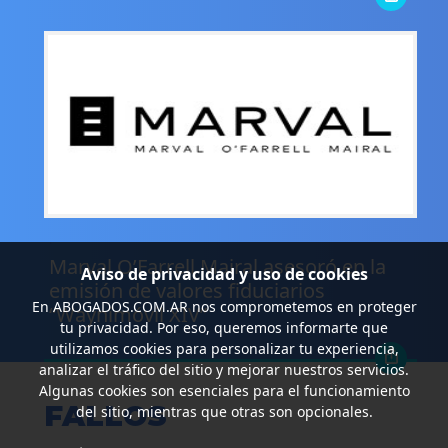
.
Marval O’Farrell Mairal asesoró en la
Aviso de privacidad y uso de cookies
emisión de valores fiduciarios
En
ABOGADOS.COM.AR
nos comprometemos en proteger
“Waynimóvil XIV”
tu privacidad. Por eso, queremos informarte que
utilizamos cookies para personalizar tu experiencia,
analizar el tráfico del sitio y mejorar nuestros servicios.
Algunas cookies son esenciales para el funcionamiento
FALLOS
del sitio, mientras que otras son opcionales.