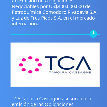
Co-Emisión de Obligaciones
Negociables por US$400.000.000 de
Petroquímica Comodoro Rivadavia S.A.
y Luz de Tres Picos S.A. en el mercado
internacional
.
TCA Tanoira Cassagne asesoró en la
emisión de las Obligaciones