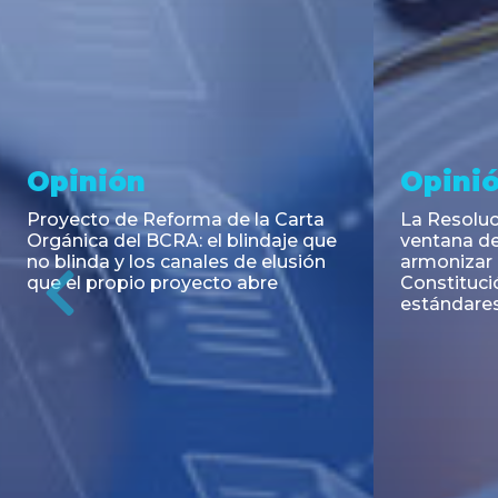
Noticia
Aseso
Trans
RESOLUCIÓN 271/2026 de la
SECRETARIA DE COORDINACIÓN
Emisión de
DE PRODUCCIÓN: Actualización y
Negociable
unificación de las advertencias
Puerto S.A
obligatorias en la publicidad de
Previous
de U$S 98.
juegos y apuestas en...