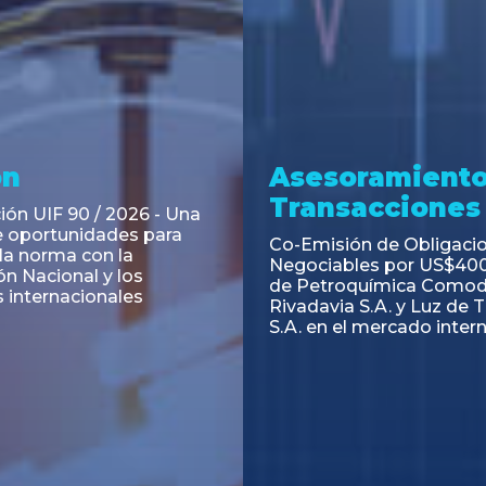
ramiento y
Asesoramiento
acciones
Transacciones
 Obligaciones
PAGBAM asesoró a Volsm
s Clase E de Central
autorización para la tok
. por un Valor Nominal
de los Certificados de Pa
897.303
del Fideicomiso Financie
Inmobiliario "Espacio Añ