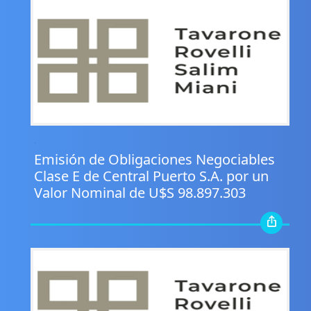
.
Emisión de Obligaciones Negociables
Clase E de Central Puerto S.A. por un
Valor Nominal de U$S 98.897.303