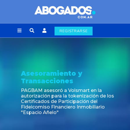
REGISTRARSE
soramiento y
Not
nsacciones
Fin de
labora
M asesoró a Volsmart en la
zación para la tokenización de los
icados de Participación del
omiso Financiero Inmobiliario
cio Añelo"