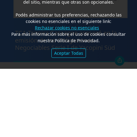
del sitio, mientras que otras son opcionales.
Podés administrar tus preferencias, rechazando las
cookies no esenciales en el siguiente link:
.
Rechazar cookies no esenciales
TCA Tanoira Cassagne asesoró en la
Para más información sobre el uso de cookies consultar
emisión de las Obligaciones
nuestra Política de Privacidad.
Negociables Serie I de Yacopini Süd
Aceptar Todas
FALLOS