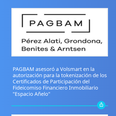
.
PAGBAM asesoró a Volsmart en la
autorización para la tokenización de los
Certificados de Participación del
Fideicomiso Financiero Inmobiliario
"Espacio Añelo"