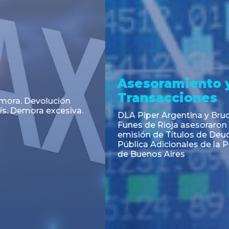
a
Noticia
 el Código Alimentario
CNV: Criterio Interpretat
simplifican trámites
colocaciones primarias
ortación de aditivos,
es e ingredientes
os y unifican autoridad