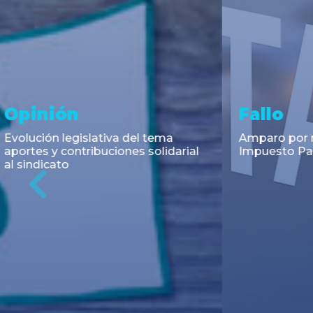
Asesoramiento y
Notici
Transacciones
Cambios en
Argentino: 
Co-Emisión de Obligaciones
para la imp
Negociables por US$400.000.000
coadyuvant
de Petroquímica Comodoro
alimentari
Previous
Rivadavia S.A. y Luz de Tres Picos
de fiscali...
S.A. en el mercado internacional