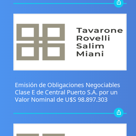
.
Emisión de Obligaciones Negociables
Clase E de Central Puerto S.A. por un
Valor Nominal de U$S 98.897.303