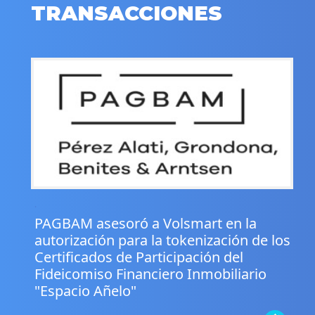
TRANSACCIONES
.
PAGBAM asesoró a Volsmart en la
autorización para la tokenización de los
Certificados de Participación del
Fideicomiso Financiero Inmobiliario
"Espacio Añelo"