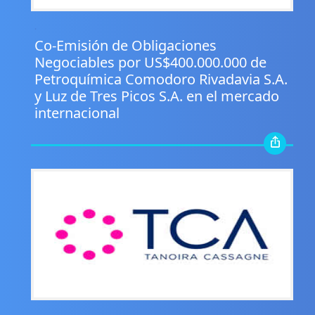
.
Co-Emisión de Obligaciones
Negociables por US$400.000.000 de
Petroquímica Comodoro Rivadavia S.A.
y Luz de Tres Picos S.A. en el mercado
internacional