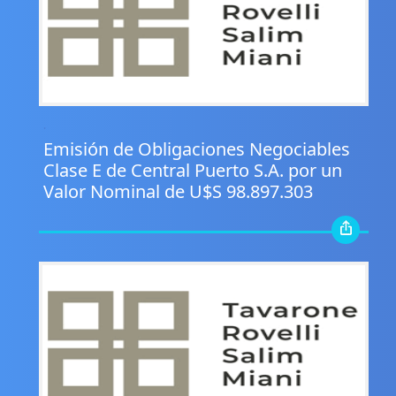
.
Emisión de Obligaciones Negociables
Clase E de Central Puerto S.A. por un
Valor Nominal de U$S 98.897.303