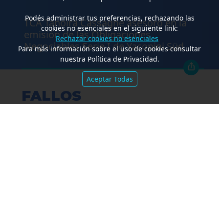
.
Podés administrar tus preferencias, rechazando las
TCA Tanoira Cassagne asesoró en la
cookies no esenciales en el siguiente link:
emisión de las Obligaciones
Rechazar cookies no esenciales
Negociables Serie I de Yacopini Süd
Para más información sobre el uso de cookies consultar
nuestra Política de Privacidad.
Aceptar Todas
FALLOS