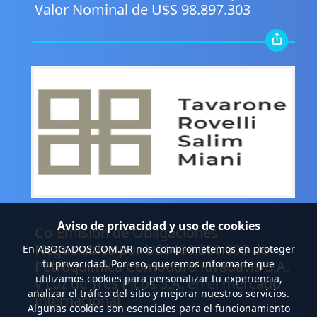
Valor Nominal de U$S 98.897.303
.
Aviso de privacidad y uso de cookies
Co-Emisión de Obligaciones
Negociables por US$400.000.000 de
En
ABOGADOS.COM.AR
nos comprometemos en proteger
Petroquímica Comodoro Rivadavia S.A.
tu privacidad. Por eso, queremos informarte que
utilizamos cookies para personalizar tu experiencia,
y Luz de Tres Picos S.A. en el mercado
analizar el tráfico del sitio y mejorar nuestros servicios.
internacional
Algunas cookies son esenciales para el funcionamiento