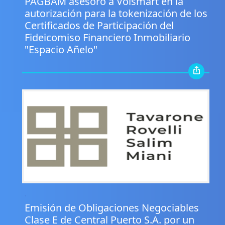
PAGBAM asesoró a Volsmart en la
autorización para la tokenización de los
Certificados de Participación del
Fideicomiso Financiero Inmobiliario
"Espacio Añelo"
.
Emisión de Obligaciones Negociables
Clase E de Central Puerto S.A. por un