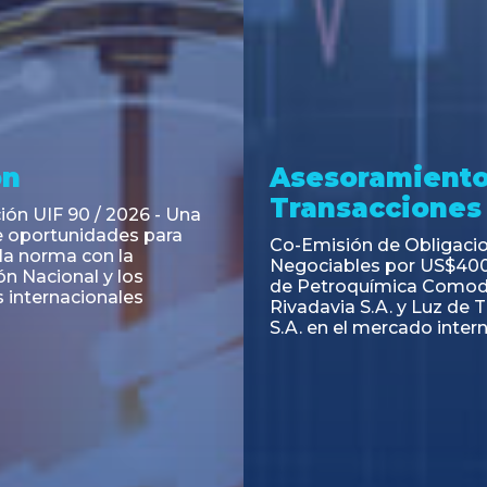
ramiento y
Asesoramiento
acciones
Transacciones
 Obligaciones
PAGBAM asesoró a Volsm
s Clase E de Central
autorización para la tok
. por un Valor Nominal
de los Certificados de Pa
897.303
del Fideicomiso Financie
Inmobiliario "Espacio Añ