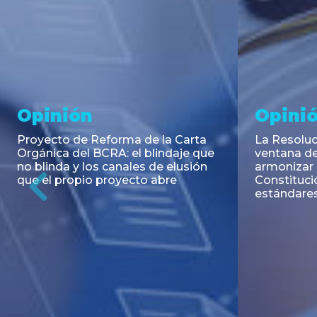
Noticia
Aseso
Trans
RESOLUCIÓN 271/2026 de la
SECRETARIA DE COORDINACIÓN
Emisión de
DE PRODUCCIÓN: Actualización y
Negociable
unificación de las advertencias
Puerto S.A
obligatorias en la publicidad de
Previous
de U$S 98.
juegos y apuestas en...