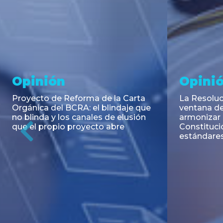
Noticia
Aseso
Trans
RESOLUCIÓN 271/2026 de la
SECRETARIA DE COORDINACIÓN
Emisión de
DE PRODUCCIÓN: Actualización y
Negociable
unificación de las advertencias
Puerto S.A
obligatorias en la publicidad de
Previous
de U$S 98.
juegos y apuestas en...