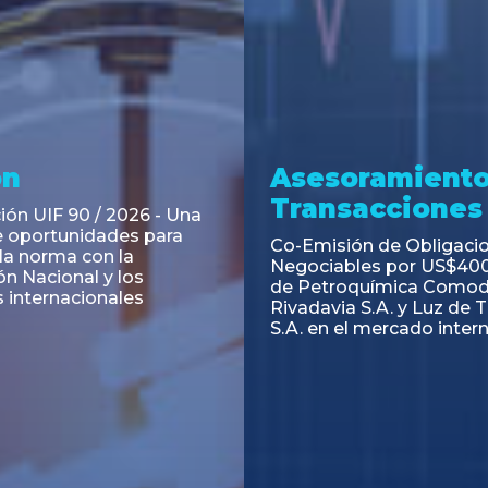
ramiento y
Asesoramiento
acciones
Transacciones
 Obligaciones
PAGBAM asesoró a Volsm
s Clase E de Central
autorización para la tok
. por un Valor Nominal
de los Certificados de Pa
897.303
del Fideicomiso Financie
Inmobiliario "Espacio Añ