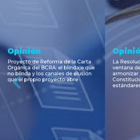
Noticia
Aseso
Trans
RESOLUCIÓN 271/2026 de la
SECRETARIA DE COORDINACIÓN
Emisión de
DE PRODUCCIÓN: Actualización y
Negociable
unificación de las advertencias
Puerto S.A
obligatorias en la publicidad de
Previous
de U$S 98.
juegos y apuestas en...