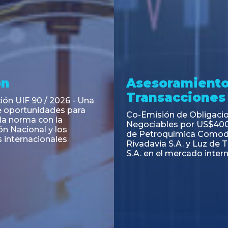
ramiento y
Asesoramiento
acciones
Transacciones
 Obligaciones
PAGBAM asesoró a Volsm
s Clase E de Central
autorización para la tok
. por un Valor Nominal
de los Certificados de Pa
897.303
del Fideicomiso Financie
Inmobiliario "Espacio Añ