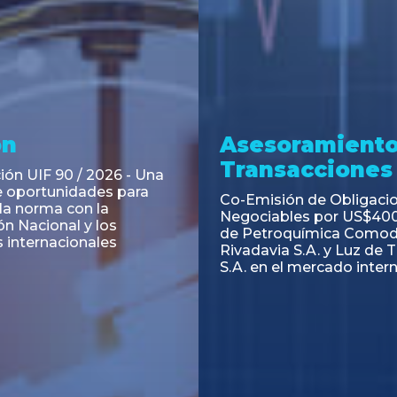
ramiento y
Asesoramiento
acciones
Transacciones
 Obligaciones
PAGBAM asesoró a Volsm
s Clase E de Central
autorización para la tok
. por un Valor Nominal
de los Certificados de Pa
897.303
del Fideicomiso Financie
Inmobiliario "Espacio Añ