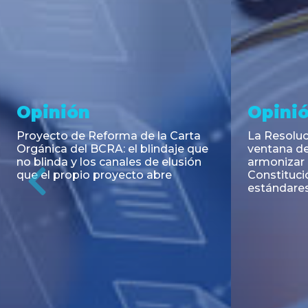
Noticia
Aseso
Trans
RESOLUCIÓN 271/2026 de la
SECRETARIA DE COORDINACIÓN
Emisión de
DE PRODUCCIÓN: Actualización y
Negociable
unificación de las advertencias
Puerto S.A
obligatorias en la publicidad de
Previous
de U$S 98.
juegos y apuestas en...