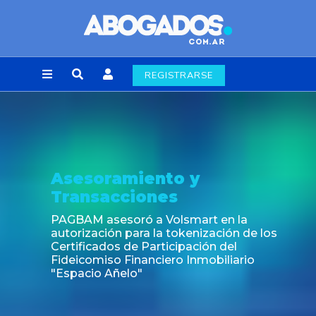
REGISTRARSE
miento y
Noticia
ciones
Fin de la obli
laborales en 
ró a Volsmart en la
para la tokenización de los
de Participación del
inanciero Inmobiliario
lo"