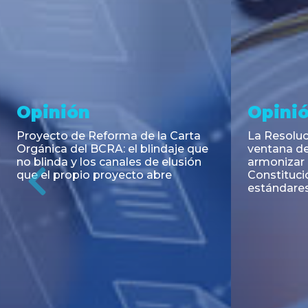
Noticia
Aseso
Trans
RESOLUCIÓN 271/2026 de la
SECRETARIA DE COORDINACIÓN
Emisión de
DE PRODUCCIÓN: Actualización y
Negociable
unificación de las advertencias
Puerto S.A
obligatorias en la publicidad de
Previous
de U$S 98.
juegos y apuestas en...