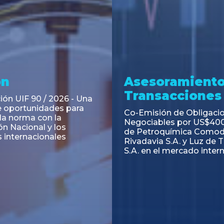
ramiento y
Asesoramiento
acciones
Transacciones
 Obligaciones
PAGBAM asesoró a Volsm
s Clase E de Central
autorización para la tok
. por un Valor Nominal
de los Certificados de Pa
897.303
del Fideicomiso Financie
Inmobiliario "Espacio Añ