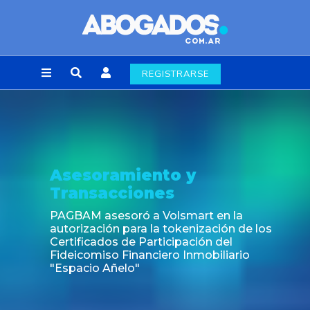
REGISTRARSE
esoramiento y
No
ansacciones
Fin 
lab
BAM asesoró a Volsmart en la
rización para la tokenización de los
ificados de Participación del
eicomiso Financiero Inmobiliario
pacio Añelo"