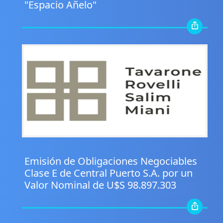
"Espacio Añelo"
.
Emisión de Obligaciones Negociables
Clase E de Central Puerto S.A. por un
Valor Nominal de U$S 98.897.303