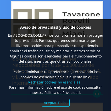
Aviso de privacidad y uso de cookies
En
ABOGADOS.COM.AR
nos comprometemos en proteger
tu privacidad. Por eso, queremos informarte que
utilizamos cookies para personalizar tu experiencia,
analizar el tráfico del sitio y mejorar nuestros servicios.
.
Algunas cookies son esenciales para el funcionamiento
Co-Emisión de Obligaciones
del sitio, mientras que otras son opcionales.
Negociables por US$400.000.000 de
Petroquímica Comodoro Rivadavia S.A.
Podés administrar tus preferencias, rechazando las
y Luz de Tres Picos S.A. en el mercado
cookies no esenciales en el siguiente link:
internacional
Rechazar cookies no esenciales
Para más información sobre el uso de cookies consultar
nuestra Política de Privacidad.
Aceptar Todas