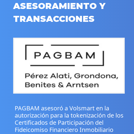
ASESORAMIENTO Y
TRANSACCIONES
.
PAGBAM asesoró a Volsmart en la
autorización para la tokenización de los
Certificados de Participación del
Fideicomiso Financiero Inmobiliario