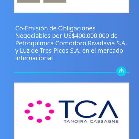
.
Co-Emisión de Obligaciones
Negociables por US$400.000.000 de
Petroquímica Comodoro Rivadavia S.A.
y Luz de Tres Picos S.A. en el mercado
internacional