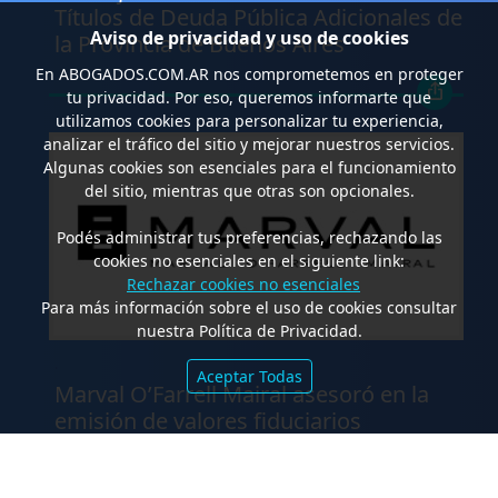
Títulos de Deuda Pública Adicionales de
Aviso de privacidad y uso de cookies
la Provincia de Buenos Aires
En
ABOGADOS.COM.AR
nos comprometemos en proteger
tu privacidad. Por eso, queremos informarte que
utilizamos cookies para personalizar tu experiencia,
analizar el tráfico del sitio y mejorar nuestros servicios.
Algunas cookies son esenciales para el funcionamiento
del sitio, mientras que otras son opcionales.
Podés administrar tus preferencias, rechazando las
cookies no esenciales en el siguiente link:
Rechazar cookies no esenciales
Para más información sobre el uso de cookies consultar
nuestra Política de Privacidad.
.
Aceptar Todas
Marval O’Farrell Mairal asesoró en la
emisión de valores fiduciarios
“Waynimóvil XIV”